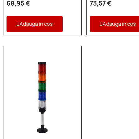
68,95 €
73,57 €
Adauga in cos
Adauga in cos