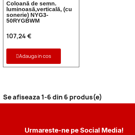
Coloană de semn.
luminoasă,verticală, (cu
sonerie) NYG3-
50RYGBWM
107,24 €
Adauga in cos
Se afiseaza 1-6 din 6 produs(e)
Urmareste-ne pe Social Media!