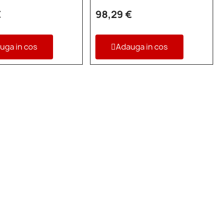
€
98,29 €
uga in cos
Adauga in cos