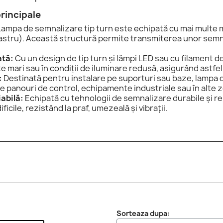
principale
ampa de semnalizare tip turn este echipată cu mai multe mo
astru). Această structură permite transmiterea unor semnal
ată:
Cu un design de tip turn și lămpi LED sau cu filament de 
nțe mari sau în condiții de iluminare redusă, asigurând astfe
:
Destinată pentru instalare pe suporturi sau baze, lampa de
 pe panouri de control, echipamente industriale sau în alt
iabilă:
Echipată cu tehnologii de semnalizare durabile și rez
ificile, rezistând la praf, umezeală și vibrații.
Sorteaza dupa: