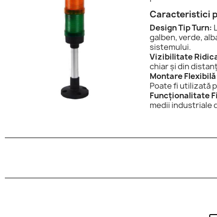
Caracteristici 
Design Tip Turn:
L
galben, verde, alb
sistemului.
Vizibilitate Ridic
chiar și din dista
Montare Flexibilă
Poate fi utilizată
Funcționalitate F
medii industriale d