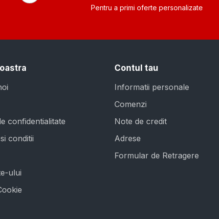
Pentru a primi oferte personalizate
oastra
Contul tau
noi
Informatii personale
Comenzi
de confidentialitate
Note de credit
i conditii
Adrese
Formular de Retragere
e-ului
 Cookie