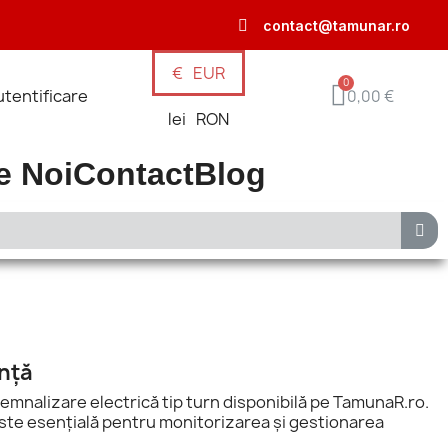
contact@tamunar.ro
€
EUR
tentificare
0,00 €
lei
RON
e Noi
Contact
Blog
nță
 semnalizare electrică tip turn disponibilă pe TamunaR.ro.
este esențială pentru monitorizarea și gestionarea