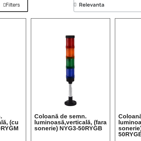
Filters
.
Coloană de semn.
Coloan
lă, (cu
luminoasă,verticală, (fara
luminoa
50RYGM
sonerie) NYG3-50RYGB
sonerie
50RYG