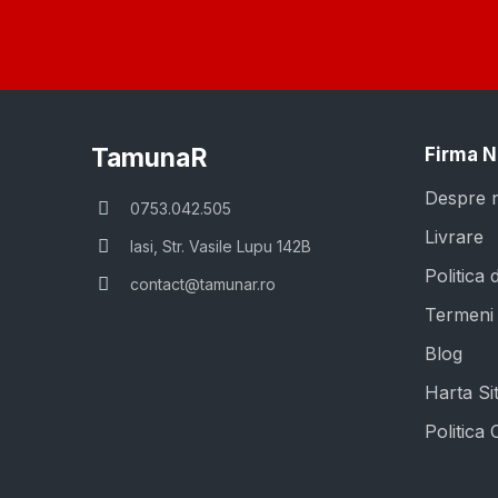
TamunaR
Firma N
Despre 
0753.042.505
Livrare
Iasi, Str. Vasile Lupu 142B
Politica 
contact@tamunar.ro
Termeni s
Blog
Harta Sit
Politica