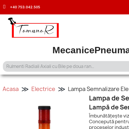
+40 753.042.505
Mecanice
Pneuma
Acasa
Electrice
Lampa Semnalizare Ele
Lampa de Sem
Lampă de Sem
Îmbunătățește vizi
Concepută pentru 
proceselor indust