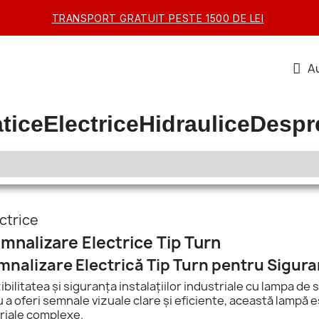
TRANSPORT GRATUIT PESTE 1500 DE LEI
Au
tice
Electrice
Hidraulice
Despr
ctrice
nalizare Electrice Tip Turn
nalizare Electrică Tip Turn pentru Sigura
bilitatea și siguranța instalațiilor industriale cu lampa de
a oferi semnale vizuale clare și eficiente, această lampă 
riale complexe.