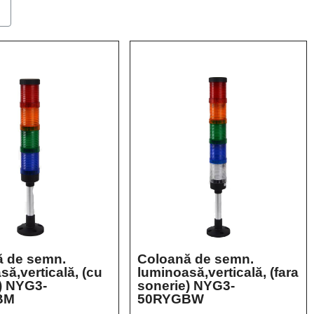
ă de semn.
Coloană de semn.
să,verticală, (cu
luminoasă,verticală, (fara
) NYG3-
sonerie) NYG3-
BM
50RYGBW