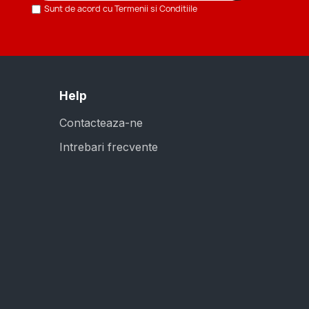
Sunt de acord cu Termenii si Conditiile
Help
Contacteaza-ne
Intrebari frecvente