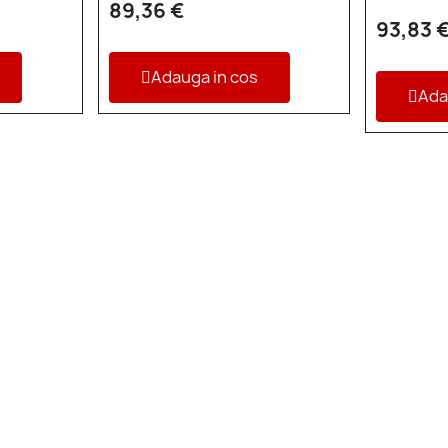
89,36 €
93,83 
Adauga in cos
Ada