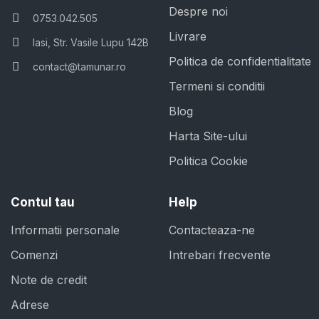
Despre noi
0753.042.505
Livrare
Iasi, Str. Vasile Lupu 142B
Politica de confidentialitate
contact@tamunar.ro
Termeni si conditii
Blog
Harta Site-ului
Politica Cookie
Contul tau
Help
Informatii personale
Contacteaza-ne
Comenzi
Intrebari frecvente
Note de credit
Adrese