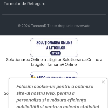
Formular de Retragere
© 2024 TamunaR Toate drepturile rezervate
Solutionarea Online a Litigiilor Solutionarea Online a
Litigiilor TamunaR Online
Folosim cookie-uri pentru a optimiza
site-ul nostru web, pentru a
Solutionarea Alternativa a Litigiilor ANPC Solutionarea
Alternativa a Litigiilor TamunaR
personaliza și a măsura eficiența
publicității și pentru a colecta statistici