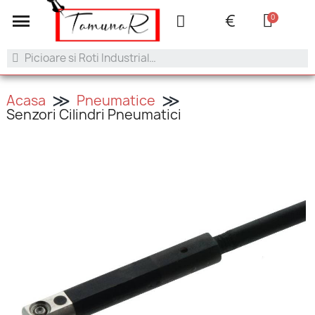
+40 753.042.505
contact@tamunar.ro
€
Acasa
Pneumatice
Senzori Cilindri Pneumatici