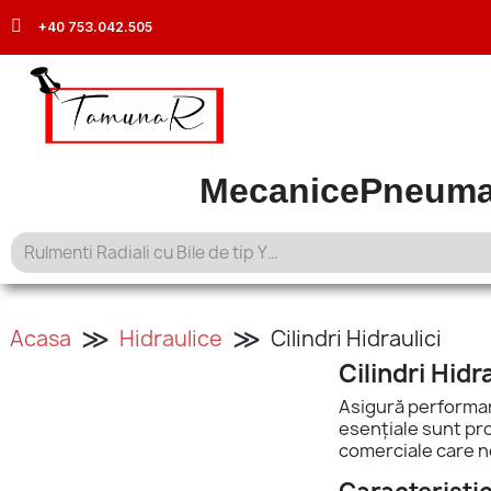
+40 753.042.505
Mecanice
Pneuma
Acasa
Hidraulice
Cilindri Hidraulici
Cilindri Hidra
Asigură performanț
esențiale sunt proi
comerciale care ne