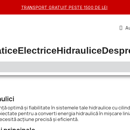
TRANSPORT GRATUIT PESTE 1500 DE LEI
Au
tice
Electrice
Hidraulice
Despr
ulici
ă optimă și fiabilitate în sistemele tale hidraulice cu cil
ectate pentru a converti energia hidraulică în mișcare liniar
cesită acțiune precisă și eficientă.