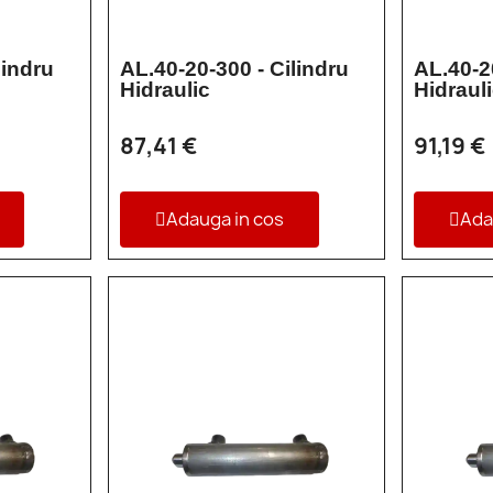
lindru
AL.40-20-300 - Cilindru
AL.40-2
Hidraulic
Hidraul
87,41 €
91,19 €
Adauga in cos
Ada