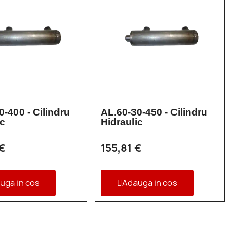
0-400 - Cilindru
AL.60-30-450 - Cilindru
ic
Hidraulic
 €
155,81 €
uga in cos
Adauga in cos