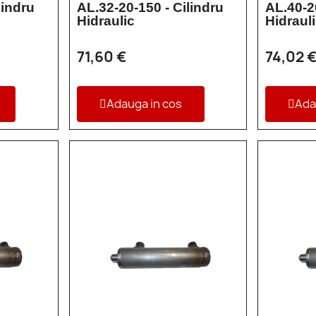
lindru
AL.32-20-150 - Cilindru
AL.40-2
Hidraulic
Hidraul
71,60 €
74,02 
Adauga in cos
Ada