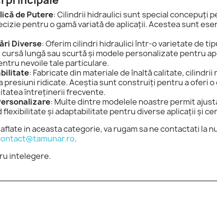
i principale
lică de Putere
: Cilindrii hidraulici sunt special concepuți 
recizie pentru o gamă variată de aplicații. Acestea sunt es
rări Diverse
: Oferim cilindri hidraulici într-o varietate de tip
cu cursă lungă sau scurtă și modele personalizate pentru apl
entru nevoile tale particulare.
abilitate
: Fabricate din materiale de înaltă calitate, cilindrii
la presiuni ridicate. Aceștia sunt construiți pentru a oferi 
tatea întreținerii frecvente.
 Personalizare
: Multe dintre modelele noastre permit ajust
flexibilitate și adaptabilitate pentru diverse aplicații și ce
aflate in aceasta categorie, va rugam sa ne contactati la 
contact@tamunar.ro
.
u intelegere.