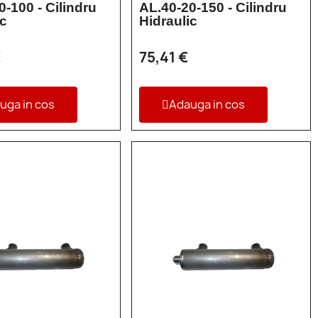
0-100 - Cilindru
AL.40-20-150 - Cilindru
ic
Hidraulic
€
75,41 €
uga in cos
Adauga in cos