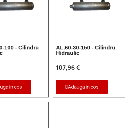
0-100 - Cilindru
AL.60-30-150 - Cilindru
ic
Hidraulic
107,96 €
uga in cos
Adauga in cos