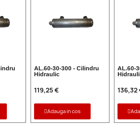
lindru
AL.60-30-300 - Cilindru
AL.60-3
Hidraulic
Hidraul
119,25 €
136,32
Adauga in cos
Ada