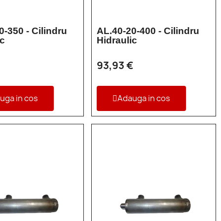
0-350 - Cilindru
AL.40-20-400 - Cilindru
ic
Hidraulic
93,93 €
uga in cos
Adauga in cos