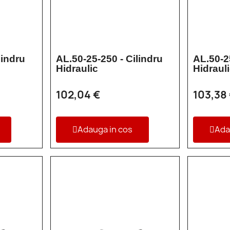
lindru
AL.50-25-250 - Cilindru
AL.50-2
Hidraulic
Hidraul
102,04 €
103,38
Adauga in cos
Ada