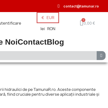
contact@tamunar.ro
€
EUR
tentificare
0,00 €
lei
RON
e Noi
Contact
Blog
indrii hidraulici de pe TamunaR.ro. Aceste componente
ă, fiind cruciale pentru diverse aplicații industriale și