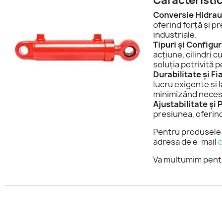
Caracteristic
Conversie Hidrau
oferind forță și p
industriale.
Tipuri și Configu
acțiune, cilindri 
soluția potrivită p
Durabilitate și Fi
lucru exigente și 
minimizând necesi
Ajustabilitate și
presiunea, oferind 
Pentru produsele 
adresa de e-mail
Va multumim pentr