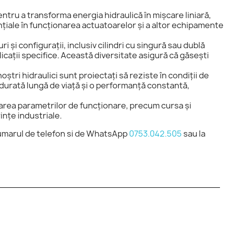
pentru a transforma energia hidraulică în mișcare liniară,
ențiale în funcționarea actuatoarelor și a altor echipamente
uri și configurații, inclusiv cilindri cu singură sau dublă
icații specifice. Această diversitate asigură că găsești
 noștri hidraulici sunt proiectați să reziste în condiții de
o durată lungă de viață și o performanță constantă,
area parametrilor de funcționare, precum cursa și
rințe industriale.
numarul de telefon si de WhatsApp
0753.042.505
sau la