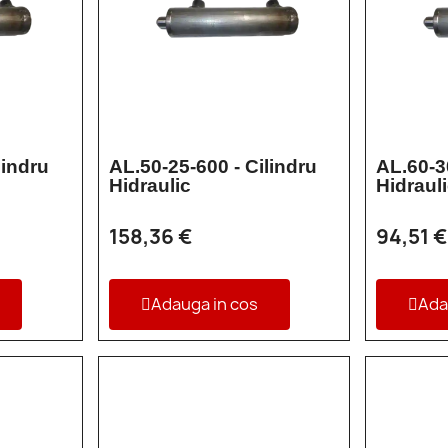
lindru
AL.50-25-600 - Cilindru
AL.60-3
Hidraulic
Hidraul
158,36 €
94,51 €
Adauga in cos
Ada