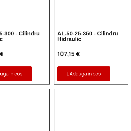
5-300 - Cilindru
AL.50-25-350 - Cilindru
ic
Hidraulic
 €
107,15 €
uga in cos
Adauga in cos