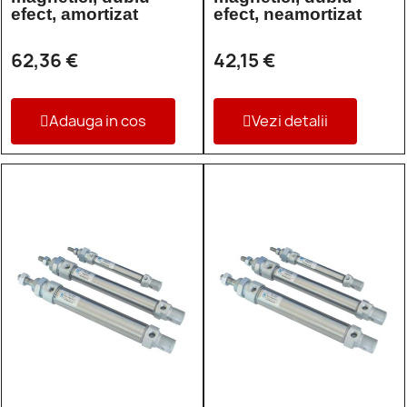
efect, amortizat
efect, neamortizat
62,36 €
42,15 €
Adauga in cos
Vezi detalii