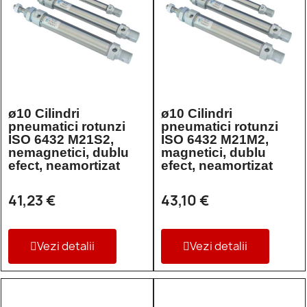
ø10 Cilindri
ø10 Cilindri
pneumatici rotunzi
pneumatici rotunzi
ISO 6432 M21S2,
ISO 6432 M21M2,
nemagnetici, dublu
magnetici, dublu
efect, neamortizat
efect, neamortizat
41,23 €
43,10 €
Vezi detalii
Vezi detalii