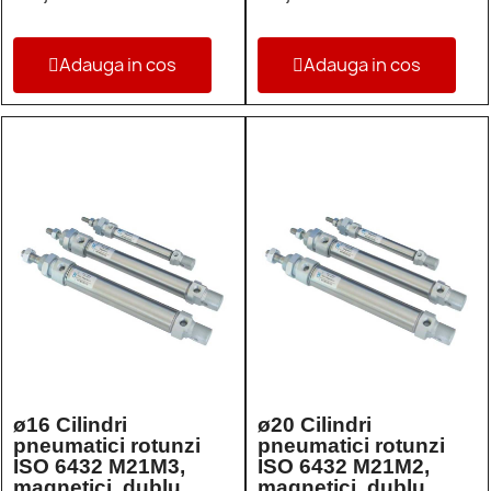
Adauga in cos
Adauga in cos
ø16 Cilindri
ø20 Cilindri
pneumatici rotunzi
pneumatici rotunzi
ISO 6432 M21M3,
ISO 6432 M21M2,
magnetici, dublu
magnetici, dublu