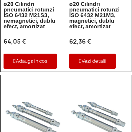
ø20 Cilindri
ø20 Cilindri
pneumatici rotunzi
pneumatici rotunzi
ISO 6432 M21S3,
ISO 6432 M21M3,
nemagnetici, dublu
magnetici, dublu
efect, amortizat
efect, amortizat
64,05 €
62,36 €
Adauga in cos
Vezi detalii