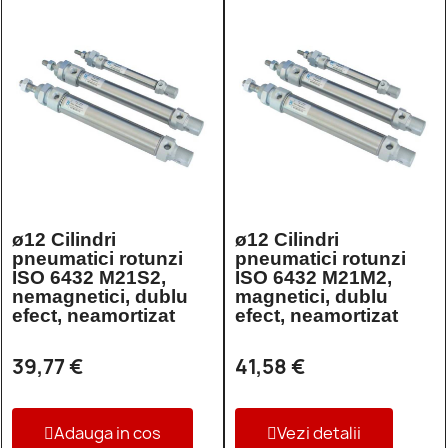
ø12 Cilindri
ø12 Cilindri
pneumatici rotunzi
pneumatici rotunzi
ISO 6432 M21S2,
ISO 6432 M21M2,
nemagnetici, dublu
magnetici, dublu
efect, neamortizat
efect, neamortizat
39,77 €
41,58 €
Adauga in cos
Vezi detalii