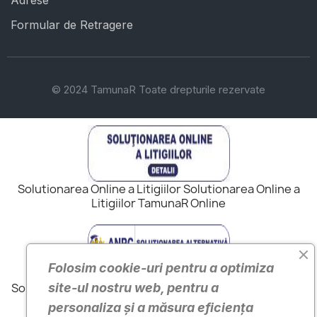
Adrese
Formular de Retragere
© 2024 TamunaR Toate drepturile rezervate
Solutionarea Online a Litigiilor Solutionarea Online a
Litigiilor TamunaR Online
Folosim cookie-uri pentru a optimiza
site-ul nostru web, pentru a
Solutionarea Alternativa a Litigiilor ANPC Solutionarea
Alternativa a Litigiilor TamunaR
personaliza și a măsura eficiența