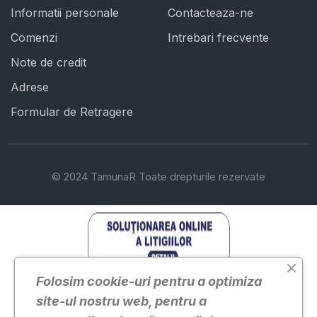
Informatii personale
Contacteaza-ne
Comenzi
Intrebari frecvente
Note de credit
Adrese
Formular de Retragere
© 2024 TamunaR Toate drepturile rezervate
Solutionarea Online a Litigiilor Solutionarea Online a
Folosim cookie-uri pentru a optimiza
Litigiilor TamunaR Online
site-ul nostru web, pentru a