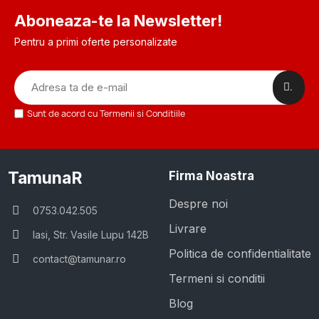
Aboneaza-te la Newsletter!
Pentru a primi oferte personalizate
.
Sunt de acord cu Termenii si Conditiile
TamunaR
Firma Noastra
Despre noi
0753.042.505
Livrare
Iasi, Str. Vasile Lupu 142B
Politica de confidentialitate
contact@tamunar.ro
Termeni si conditii
Blog