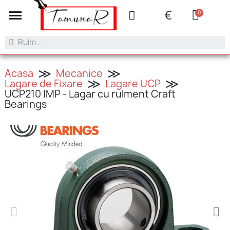
+40 753.042.505
contact@tamunar.ro
€
Acasa
Mecanice
Lagare de Fixare
Lagare UCP
UCP210 IMP - Lagar cu rulment Craft
Bearings