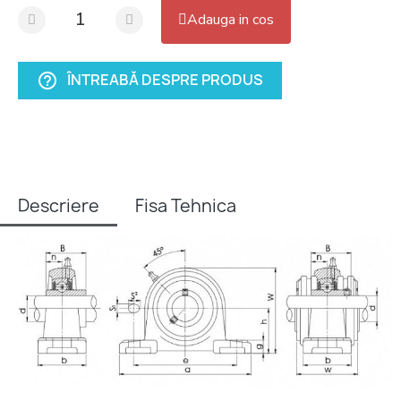
Adauga in cos
ÎNTREABĂ DESPRE PRODUS
help_outline
Descriere
Fisa Tehnica