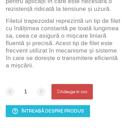
pentru aplicații în care este necesară o
rezistență ridicată la tensiune și uzură.
Filetul trapezoidal reprezintă un tip de filet
cu înălțimea constantă pe toată lungimea
sa, ceea ce asigură o mișcare liniară
fluentă și precisă. Acest tip de filet este
frecvent utilizat în mecanisme și sisteme
în care se dorește o transmitere eficientă
a mișcării.
Adauga in cos
ÎNTREABĂ DESPRE PRODUS
help_outline