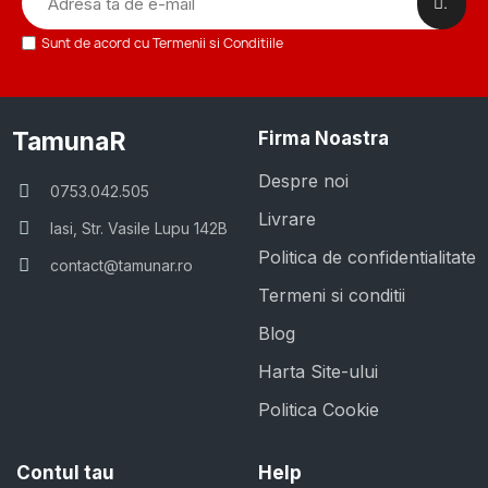
.
Sunt de acord cu Termenii si Conditiile
TamunaR
Firma Noastra
Despre noi
0753.042.505
Livrare
Iasi, Str. Vasile Lupu 142B
Politica de confidentialitate
contact@tamunar.ro
Termeni si conditii
Blog
Harta Site-ului
Politica Cookie
Contul tau
Help