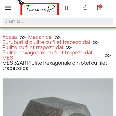
+40 753.042.505
contact@tamunar.ro
€
Acasa
Mecanice
Suruburi si piulite cu filet trapezoidal
Piulite cu filet trapezoidal
Piulite hexagonale cu filet trapezoidal
MES
MES 32AR Piulite hexagonale din otel cu filet
trapezoidal