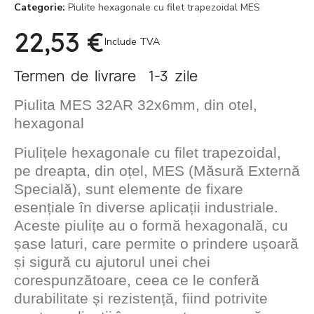
Categorie
Piulite hexagonale cu filet trapezoidal MES
22,53 €
Include TVA
Termen de livrare 1-3 zile
Piulita MES 32AR 32x6mm, din otel,
hexagonal
Piulițele hexagonale cu filet trapezoidal,
pe dreapta, din oțel, MES (Măsură Externă
Specială), sunt elemente de fixare
esențiale în diverse aplicații industriale.
Aceste piulițe au o formă hexagonală, cu
șase laturi, care permite o prindere ușoară
și sigură cu ajutorul unei chei
corespunzătoare, ceea ce le conferă
durabilitate și rezistență, fiind potrivite