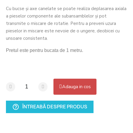
Cu bucse și axe canelate se poate realiza deplasarea axiala
a pieselor componente ale subansamblelor și pot
transmite o miscare de rotatie. Pentru a preveni uzura
pieselor in miscare este nevoie de o ungere, deobicei cu
unsoare consistenta.
Pretul este pentru bucata de 1 metru.
Adauga in cos
ÎNTREABĂ DESPRE PRODUS
help_outline