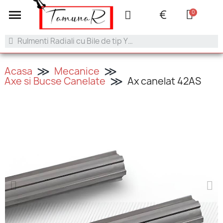
+40 753.042.505
contact@tamunar.ro
€
Acasa
Mecanice
Axe si Bucse Canelate
Ax canelat 42AS