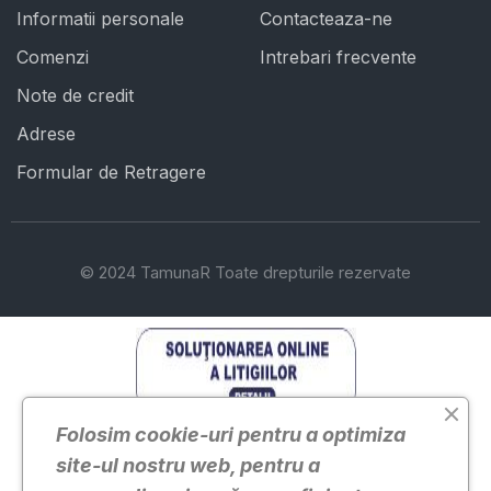
Informatii personale
Contacteaza-ne
Comenzi
Intrebari frecvente
Note de credit
Adrese
Formular de Retragere
© 2024 TamunaR Toate drepturile rezervate
Solutionarea Online a Litigiilor Solutionarea Online a
Folosim cookie-uri pentru a optimiza
Litigiilor TamunaR Online
site-ul nostru web, pentru a