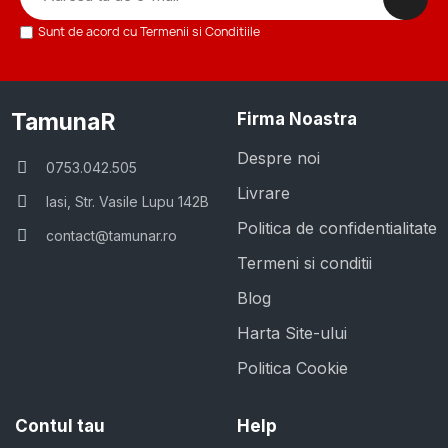
Sunt de acord cu Termenii si Conditiile
TamunaR
Firma Noastra
Despre noi
0753.042.505
Livrare
Iasi, Str. Vasile Lupu 142B
Politica de confidentialitate
contact@tamunar.ro
Termeni si conditii
Blog
Harta Site-ului
Politica Cookie
Contul tau
Help