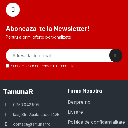
Aboneaza-te la Newsletter!
Pentru a primi oferte personalizate
.
Sunt de acord cu Termenii si Conditiile
TamunaR
Firma Noastra
Despre noi
0753.042.505
Livrare
Iasi, Str. Vasile Lupu 142B
Politica de confidentialitate
contact@tamunar.ro