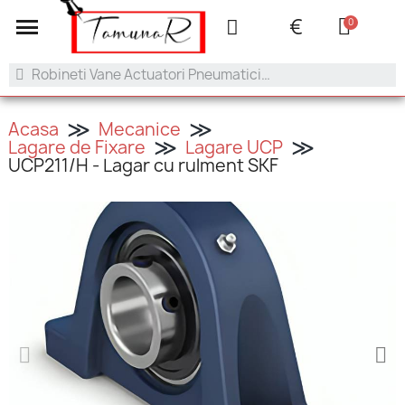
+40 753.042.505
contact@tamunar.ro
€
Acasa
Mecanice
Lagare de Fixare
Lagare UCP
UCP211/H - Lagar cu rulment SKF