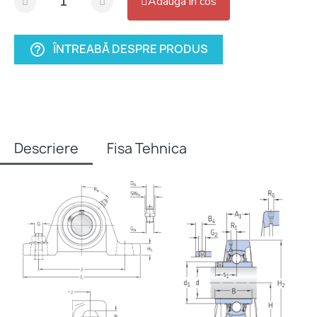
Adauga in cos
ÎNTREABĂ DESPRE PRODUS
help_outline
Descriere
Fisa Tehnica