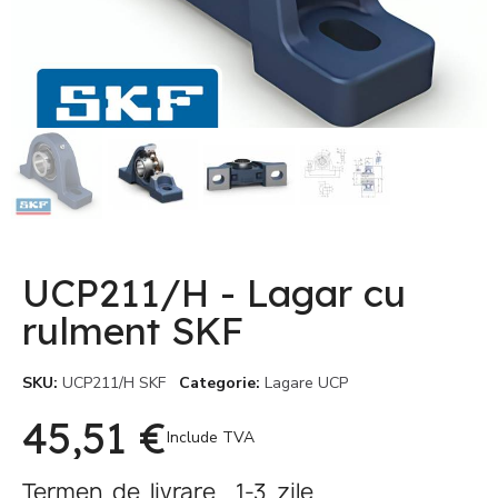
UCP211/H - Lagar cu
rulment SKF
SKU
UCP211/H SKF
Categorie
Lagare UCP
45,51 €
Include TVA
Termen de livrare 1-3 zile