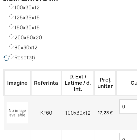
100x30x12
125x35x15
150x30x15
200x50x20
80x30x12
Resetați
D. Ext /
Preț
Imagine
Referinta
Latime / d.
Cu
unitar
int.
KF60
100x30x12
17,23 €