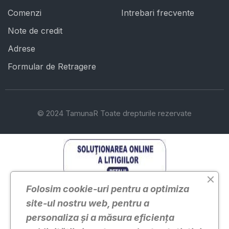
Comenzi
Intrebari frecvente
Note de credit
Adrese
Formular de Retragere
© 2024 TamunaR Toate drepturile rezervate
Solutionarea Online a Litigiilor Solutionarea Online a
Folosim cookie-uri pentru a optimiza
Litigiilor TamunaR Online
site-ul nostru web, pentru a
personaliza și a măsura eficiența