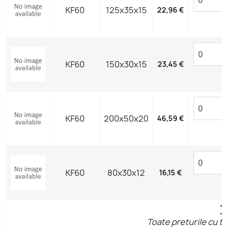
KF60
125x35x15
22,96 €
KF60
150x30x15
23,45 €
KF60
200x50x20
46,59 €
KF60
80x30x12
16,15 €
T
Toate preturile cu ta