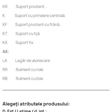
KR
Suport pivotant
..
K
Suport cu prindere centrală.
KF
Suport pivotant cu frână..
KT
Suport cu tijă
KX
Suport fix
AX:
LA
Lagăr de alunecare
RR Rulment cu role
RB Rulment cu bile
Alegeți atributele produsului:
D. Ext / Latime / d. int.: