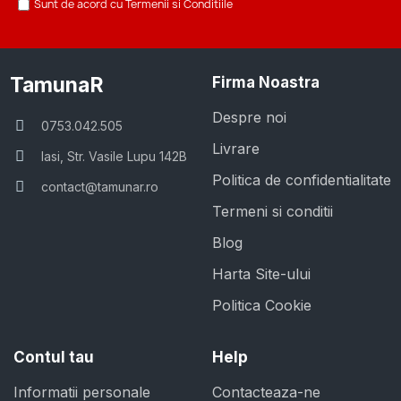
Sunt de acord cu Termenii si Conditiile
TamunaR
Firma Noastra
Despre noi
0753.042.505
Livrare
Iasi, Str. Vasile Lupu 142B
Politica de confidentialitate
contact@tamunar.ro
Termeni si conditii
Blog
Harta Site-ului
Politica Cookie
Contul tau
Help
Informatii personale
Contacteaza-ne