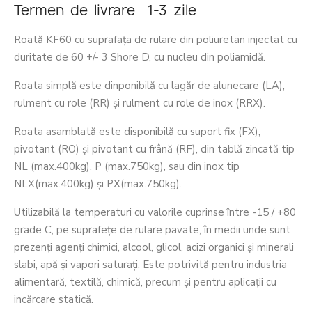
Termen de livrare 1-3 zile
Roată KF60 cu suprafața de rulare din poliuretan injectat cu
duritate de 60 +/- 3 Shore D, cu nucleu din poliamidă.
Roata simplă este dinponibilă cu lagăr de alunecare (LA),
rulment cu role (RR) și rulment cu role de inox (RRX).
Roata asamblată este disponibilă cu suport fix (FX),
pivotant (RO) și pivotant cu frână (RF), din tablă zincată tip
NL (max.400kg), P (max.750kg), sau din inox tip
NLX(max.400kg) și PX(max.750kg).
Utilizabilă la temperaturi cu valorile cuprinse între -15 / +80
grade C, pe suprafețe de rulare pavate, în medii unde sunt
prezenți agenți chimici, alcool, glicol, acizi organici și minerali
slabi, apă și vapori saturați. Este potrivită pentru industria
alimentară, textilă, chimică, precum și pentru aplicații cu
incărcare statică.