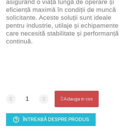
asigurând o viață lungă de operare și
eficiență maximă în condiții de muncă
solicitante. Aceste soluții sunt ideale
pentru industrie, utilaje și echipamente
care necesită stabilitate și performanță
continuă.
Adauga in cos
ÎNTREABĂ DESPRE PRODUS
help_outline